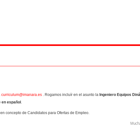
a
curriculum@imanara.es
. Rogamos incluír en el asunto la
Ingeniero Equipos Din
e en español
.
 en concepto de Candidatos para Ofertas de Empleo.
Mucha