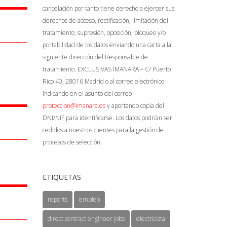
cancelación por tanto tiene derecho a ejercer sus
derechos de acceso, rectificación, limitación del
tratamiento, supresión, oposición, bloqueo y/o
portabilidad de los datos enviando una carta a la
siguiente dirección del Responsable de
tratamiento: EXCLUSIVAS IMANARA – C/ Puerto
Rico 40, 28016 Madrid o al correo electrónico
indicando en el asunto del correo
proteccion@imanara.es
y aportando copia del
DNI/NIF para identificarse. Los datos podrían ser
cedidos a nuestros clientes para la gestión de
procesos de selección.
ETIQUETAS
reports
empleo
direct contract engineer jobs
electricista