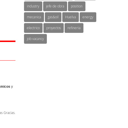
industry
jefe de obra
position
mecanica
gas&oil
Huelva
energy
electrico
proyectos
refineria
job vacancy
ámicos
y
s Gracias.