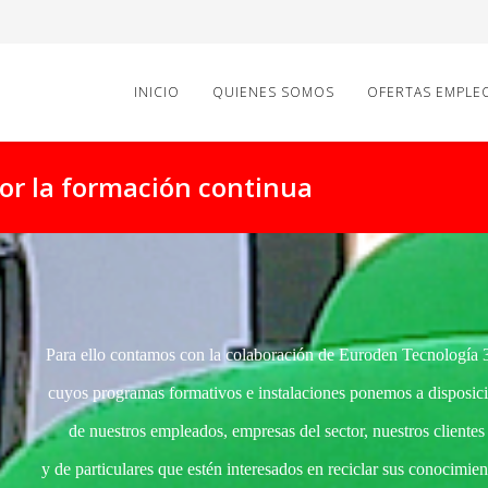
INICIO
QUIENES SOMOS
OFERTAS EMPLE
or la formación continua
Para ello contamos con la colaboración de Euroden Tecnología 
cuyos programas formativos e instalaciones ponemos a disposic
de nuestros empleados, empresas del sector, nuestros clientes
y de particulares que estén
interesados en
reciclar sus conocimien