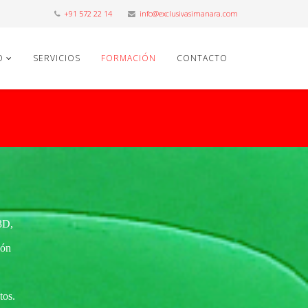
+91 572 22 14
info@exclusivasimanara.com
O
SERVICIOS
FORMACIÓN
CONTACTO
3D,
ión
tos.